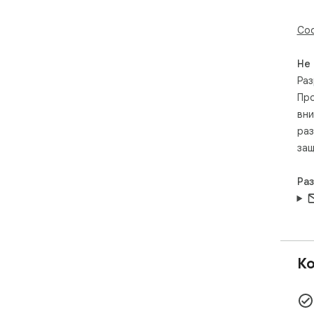
Соо
Не
Раз
Про
вни
раз
защ
Ра
Ко