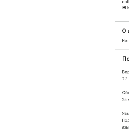
col
💾 
JSO
🗑️
with
0 
🌍 
Ger
Нет
🔄 R
kee
⚡ E
П
pol
🌐 
Ве
2.3
Об
25 
Яз
По
язы