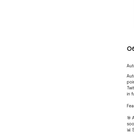
О
Aut
Aut
poi
Twi
in f
Feat
🎯 
soo
📊 