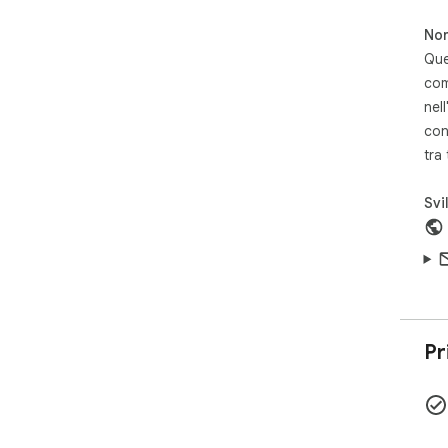
Non
Que
com
nell
con
tra
Svi
Pr