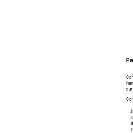
Pa
Cor
imma
dur
Con
・.jf
・.e
・.j
・.p