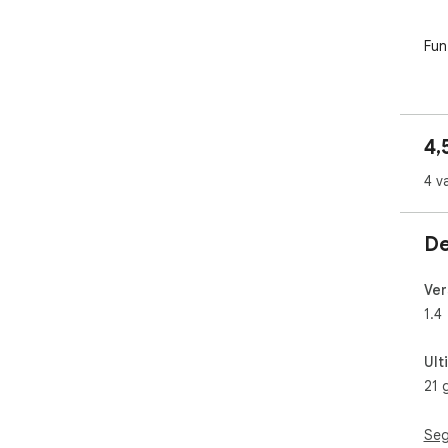
Funz
・Co
dow
・Mo
4,
・Ma
poss
4 v
・Ne
・Le
De
Nota
Ver
Se 
1.4
del
con
Ult
alc
21 
Seg