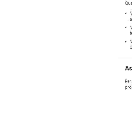
Que
N
a
N
f
N
c
As
Per
pro