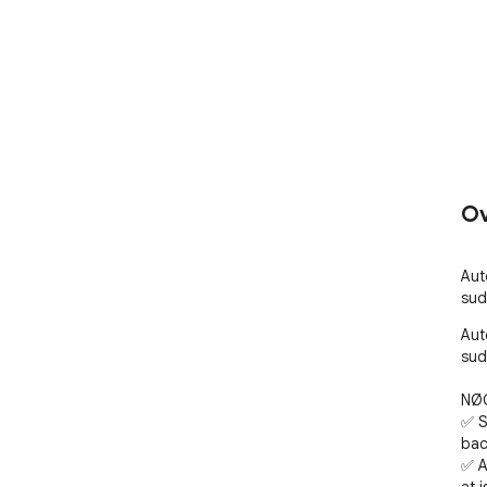
Ov
Aut
sud
Aut
sud
NØG
✅ S
bac
✅ A