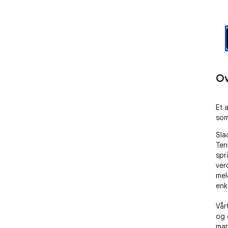
Ov
Et 
som
Sla
Ten
spr
ver
mel
enk
Vårt
og 
manu