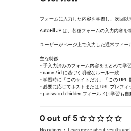
フォームに入力した内容を学習し、次回以降の
AutoFill JP は、各種フォームの入力内容を
ユーザーがページ上で入力した通常フィー
主な特徴

- 手入力済みのフォーム内容をまとめて学習
- name / id に基づく明確なルール一致

- 学習時に「このサイトだけ」「この UR
- 必要に応じてホストまたは URL プレフ
- password / hidden フィールドは学習
- データはブラウザ内に保存され、外部サー
この拡張の目的は、ユーザーが自分で入力
0 out of 5
No ratings
Learn more about results and 