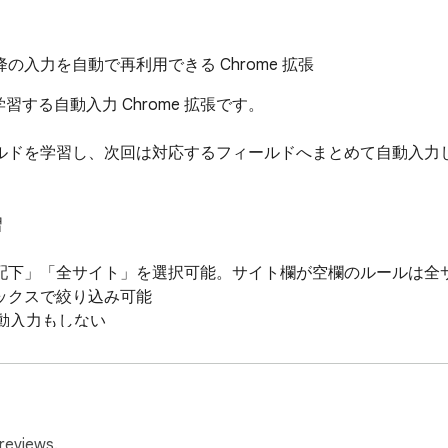
入力を自動で再利用できる Chrome 拡張
学習する自動入力 Chrome 拡張です。

ルドを学習し、次回は対応するフィールドへまとめて自動入力し


L 配下」「全サイト」を選択可能。サイト欄が空欄のルールは全
ィックスで絞り込み可能

も自動入力もしない

バーへ送信しない

したフォーム情報を再利用し、繰り返し入力の手間を減らすこ
reviews.