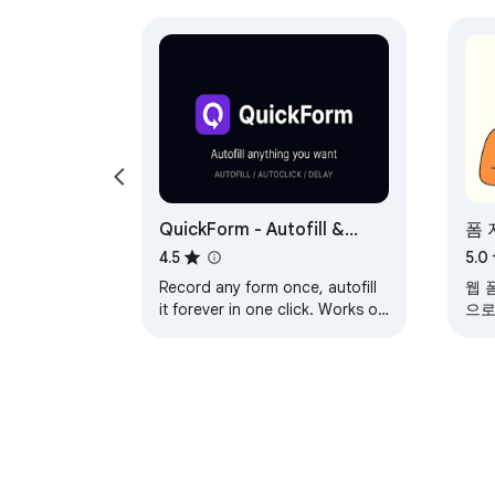
QuickForm - Autofill &
폼
Form Filler
4.5
5.0
Record any form once, autofill
웹 
it forever in one click. Works on
으로
React & complex web apps.
Free, private, no account
needed.