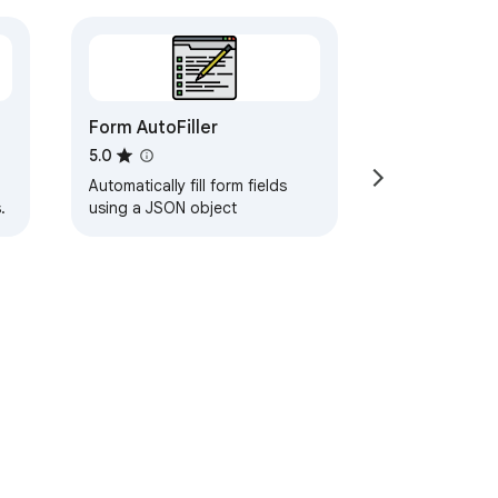
Form AutoFiller
5.0
Automatically fill form fields
.
using a JSON object