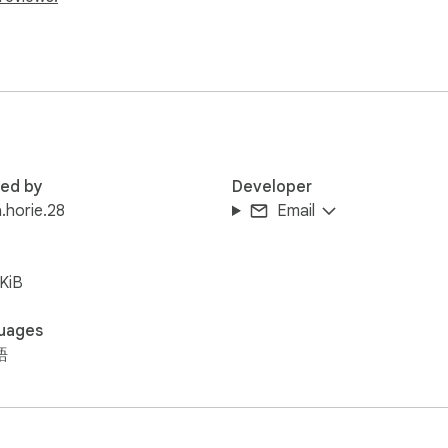
red by
Developer
.horie.28
Email
KiB
uages
語