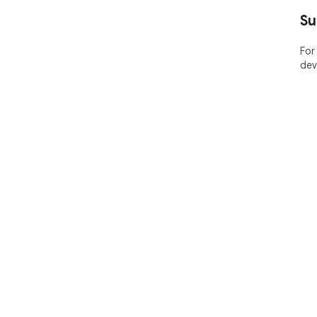
Su
For
dev