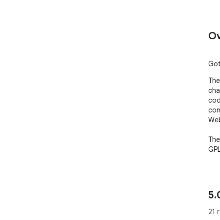
Ov
Got
The
cha
codi
com
Web
The
GPL
5.
21 