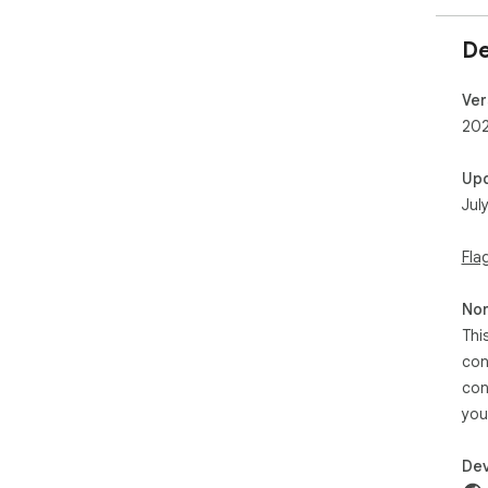
De
Ver
202
Up
Jul
Fla
Non
Thi
con
con
you
Dev