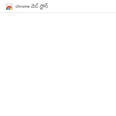
chrome వెబ్ స్టోర్