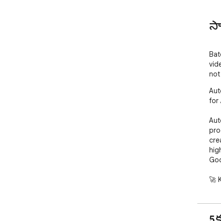
స
Bat
vid
not
Aut
for 
Aut
pro
cre
hig
Goo
🚀 
1. 
pro
5క
que