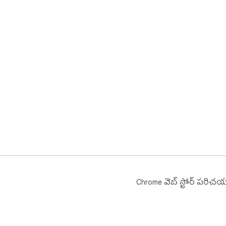
Chrome వెబ్ స్టోర్ పరిచ