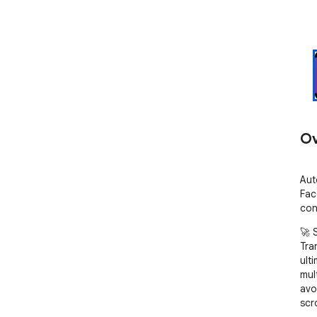
Ov
Aut
Fac
con
🚀 
Tra
ult
mul
avo
scr