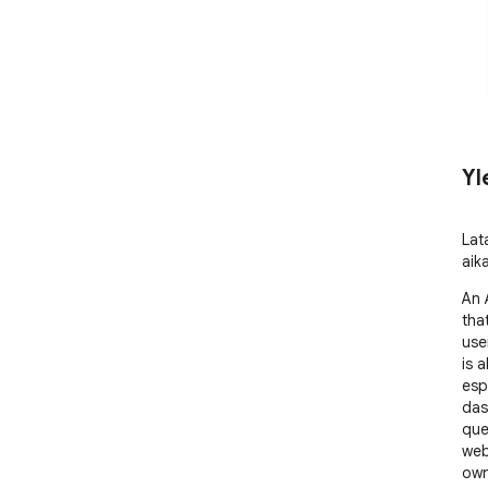
Yl
Lat
aika
An 
tha
use
is a
esp
das
que
web
own