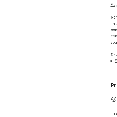
Fla
Non
Thi
con
con
you
Dev
Pr
Thi