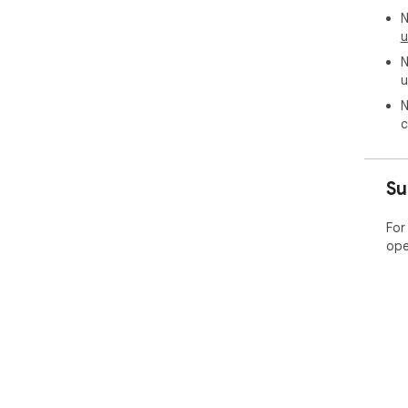
N
u
N
u
N
c
Su
For
ope