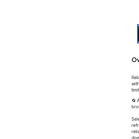
Ov
Rel
wit
limi
🔄 
bro
Sel
ref
rel
doe