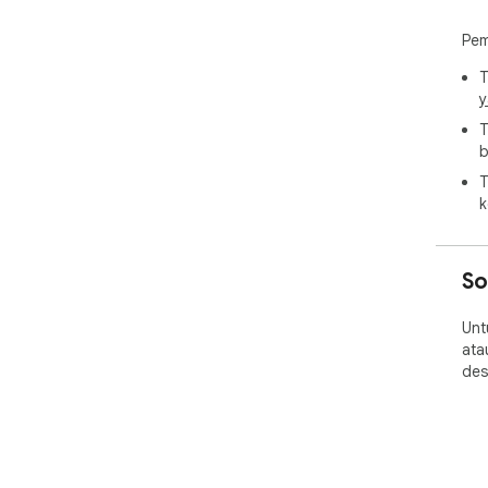
Pem
T
y
T
b
T
k
So
Unt
ata
des