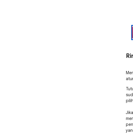
Ri
Men
atu
Tut
sud
pil
Jik
men
pen
yan