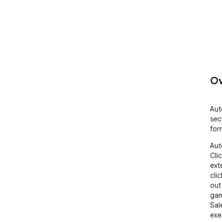
Ov
Aut
sec
for
Aut
Cli
ext
cli
out
gam
Sal
exe