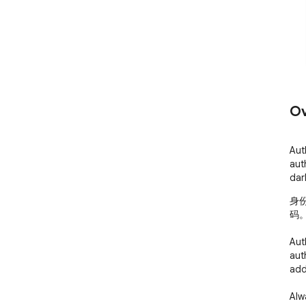
Ov
Aut
aut
dar
身
码。
Aut
aut
add
Alw