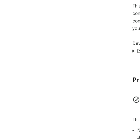
Thi
con
con
you
Dev
Pr
Thi
N
u