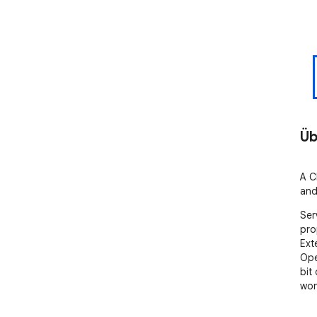
Üb
A C
and
Ser
pro
Ext
Ope
bit 
wond