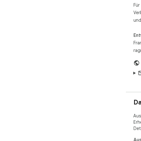
Für
Ver
und
Ent
Fra
rag
Da
Aus
Erh
Det
Aus