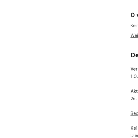
0 
Kei
Wei
De
Ver
1.0
Akt
26.
Bed
Kei
Die