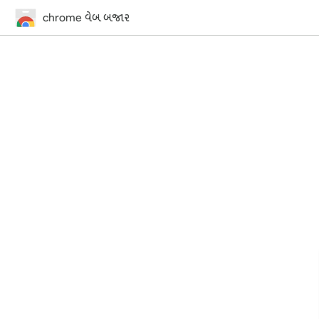
chrome વેબ બજાર