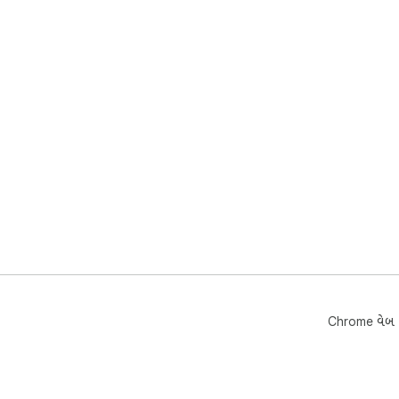
Chrome વેબ સ