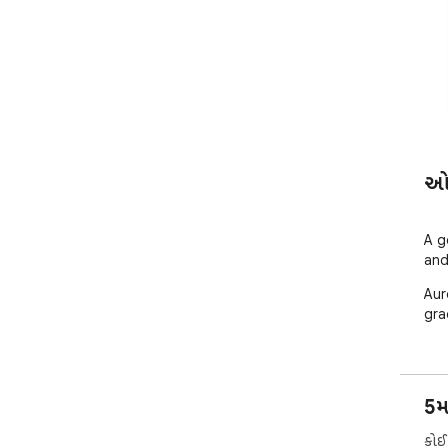
ઓવ
A g
and
Aur
gra
5મ
કોઈ 