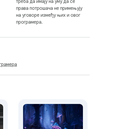
треба да имају на уму да се
права потрошача не примењују
на уговоре између њих и овог
програмера.
ограмера