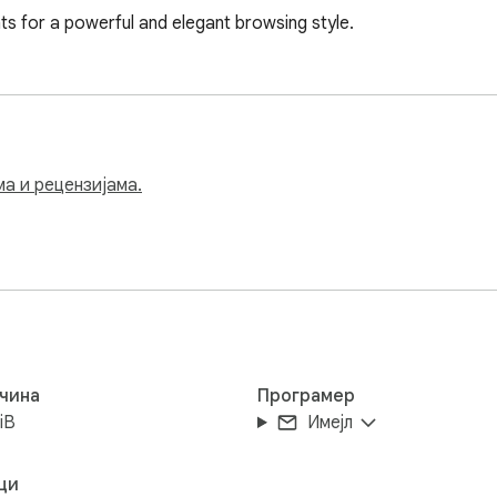
s for a powerful and elegant browsing style.
ма и рецензијама.
чина
Програмер
iB
Имејл
ци