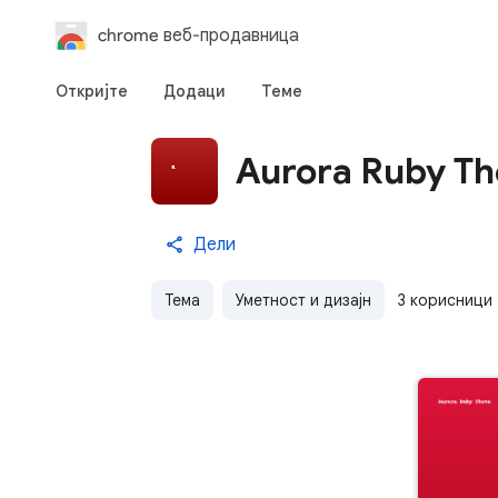
chrome веб-продавница
Откријте
Додаци
Теме
Aurora Ruby T
Дели
Тема
Уметност и дизајн
3 корисници