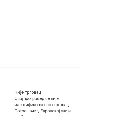
Није трговац
Овај програмер се није
идентификовао као трговац.
Потрошачи у Европској унији