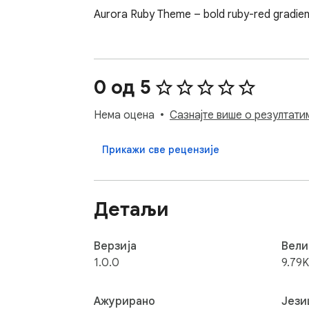
Aurora Ruby Theme – bold ruby-red gradient
0 од 5
Нема оцена
Сазнајте више о резултати
Прикажи све рецензије
Детаљи
Верзија
Вели
1.0.0
9.79K
Ажурирано
Јези