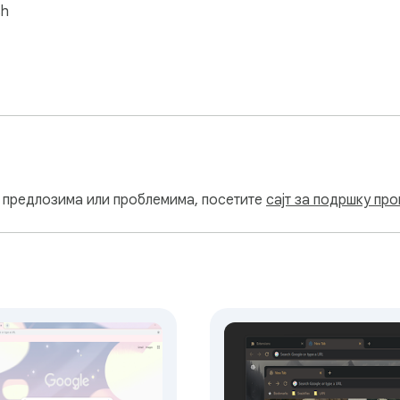
sh
, предлозима или проблемима, посетите
сајт за подршку пр