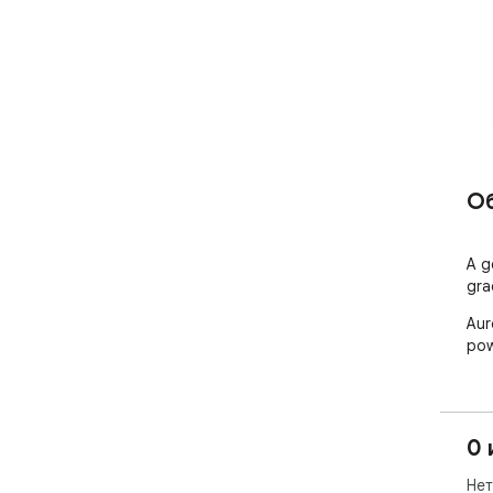
О
A g
gra
Aur
pow
0 
Нет