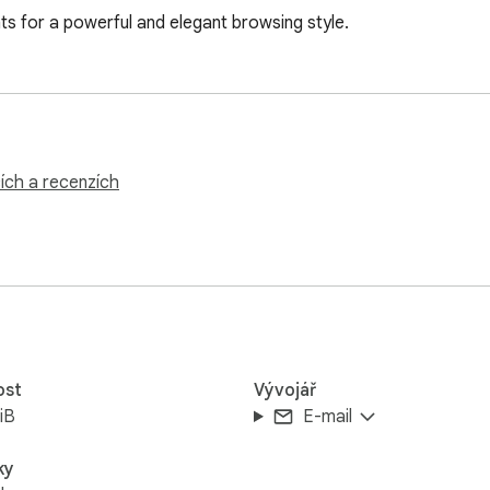
s for a powerful and elegant browsing style.
ích a recenzích
ost
Vývojář
iB
E-mail
ky