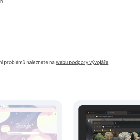
sh
ní problémů naleznete na
webu podpory vývojáře