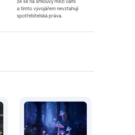
že se na smlouvy mezi vámi
a tímto vývojářem nevztahují
spotřebitelská práva.