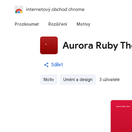
internetový obchod chrome
Prozkoumat
Rozšíření
Motivy
Aurora Ruby T
Sdílet
Motiv
Umění a design
3 uživatelé