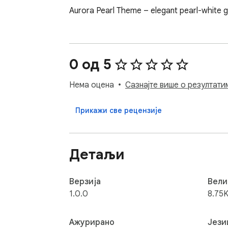
Aurora Pearl Theme – elegant pearl-white gr
0 од 5
Нема оцена
Сазнајте више о резултати
Прикажи све рецензије
Детаљи
Верзија
Вели
1.0.0
8.75K
Ажурирано
Јези