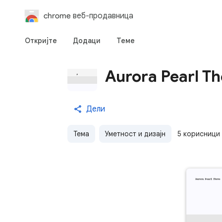
chrome веб-продавница
Откријте
Додаци
Теме
Aurora Pearl T
Дели
Тема
Уметност и дизајн
5 корисници