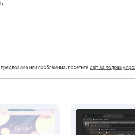
sh
, предлозима или проблемима, посетите
сајт за подршку пр