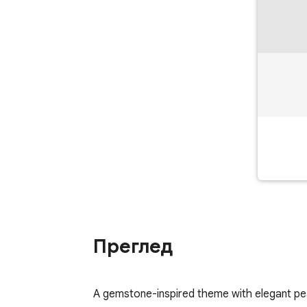
Преглед
A gemstone-inspired theme with elegant pea