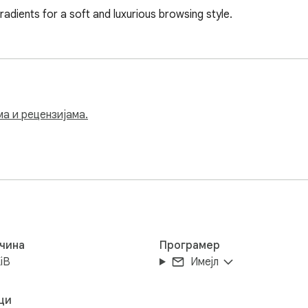
adients for a soft and luxurious browsing style.
ма и рецензијама.
чина
Програмер
iB
Имејл
ци