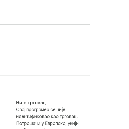
Није трговац
Овај програмер се није
идентификовао као трговац.
Потрошачи у Европској унији