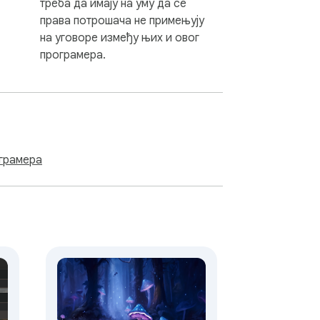
треба да имају на уму да се
права потрошача не примењују
на уговоре између њих и овог
програмера.
ограмера