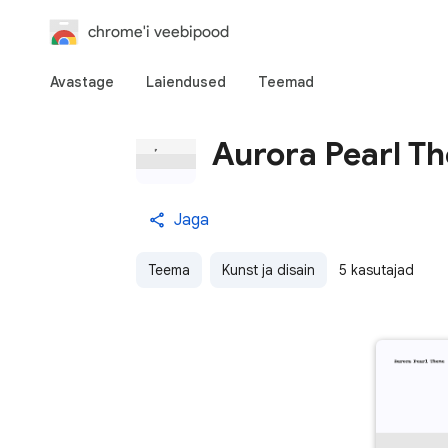
chrome'i veebipood
Avastage
Laiendused
Teemad
Aurora Pearl T
Jaga
Teema
Kunst ja disain
5 kasutajad