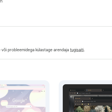
sh
e või probleemidega külastage arendaja
tugisaiti
.