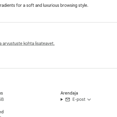
adients for a soft and luxurious browsing style.
 arvustuste kohta lisateavet.
us
Arendaja
iB
E-post
ed