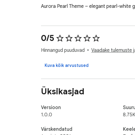
Aurora Pearl Theme – elegant pearl-white gr
0/5
Hinnangud puuduvad
Vaadake tulemuste ja
Kuva kõik arvustused
Üksikasjad
Versioon
Suur
1.0.0
8.75K
Värskendatud
Keel