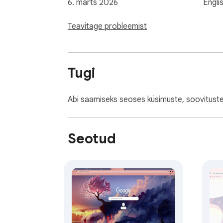
6. märts 2026
Engli
Teavitage probleemist
Tugi
Abi saamiseks seoses küsimuste, soovitust
Seotud