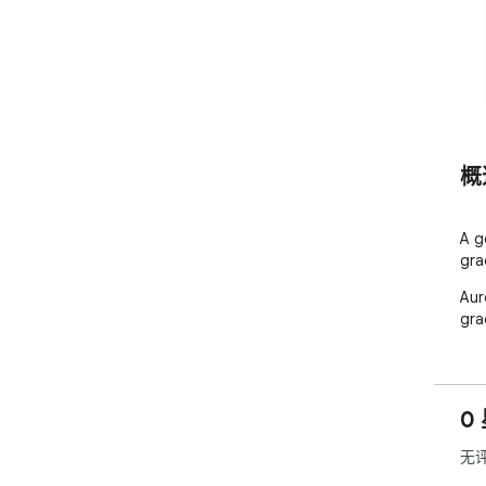
概
A g
gra
Aur
gra
0
无