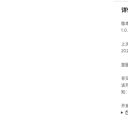
详
版
1.0
上
20
举
非
该
知
开