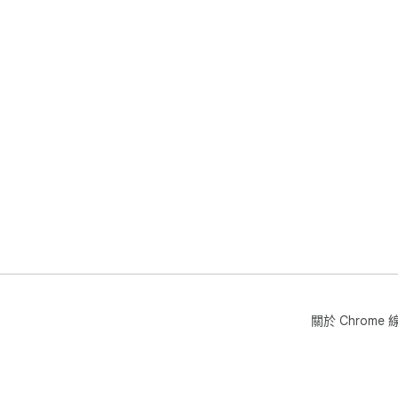
關於 Chrom