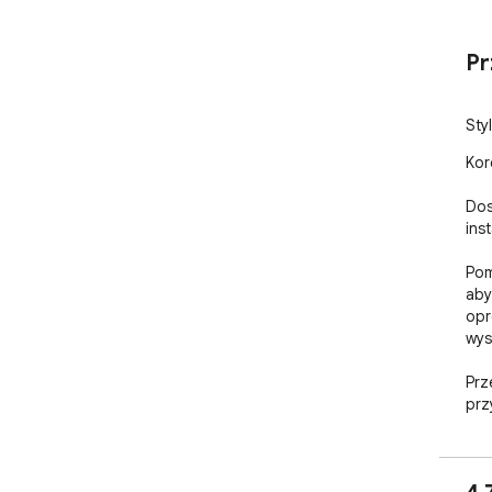
Pr
Sty
Kor
Dos
ins
Pom
aby
opr
wys
Prz
prz
prz
Baw