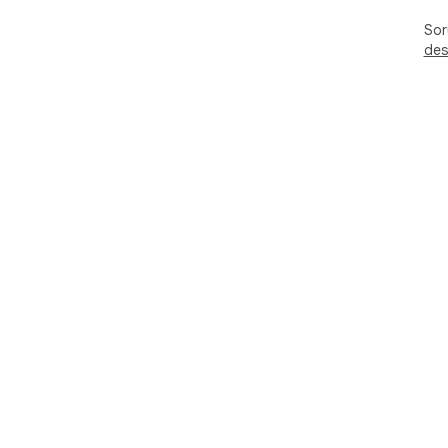
Soru
des