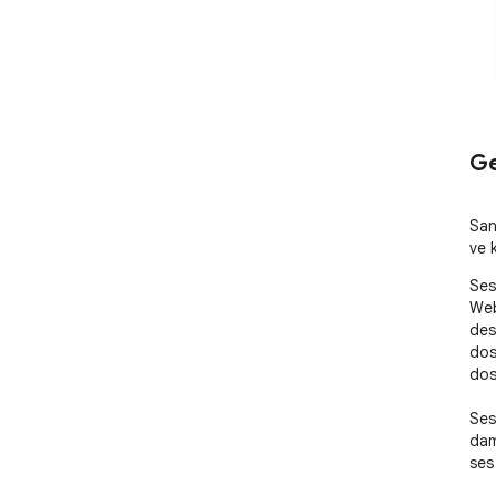
Ge
San
ve k
Ses 
Web
des
dos
dos
Ses
dam
ses