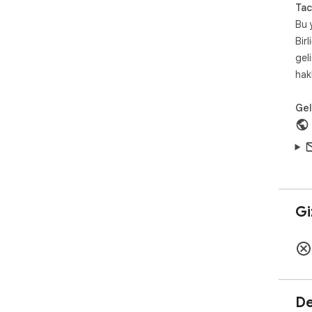
Tac
Bu 
Birl
gel
hak
Geli
Giz
De