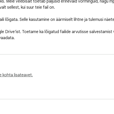
iks. Meie veebisait toetab paljusid erinevaid vorminguid, nagu mp
t sellest, kui suur teie fail on.

li lõigata. Selle kasutamine on äärmiselt lihtne ja tulemusi näete e
gle Drive'ist. Toetame ka lõigatud failide arvutisse salvestamist 
 vaadata.
 kohta lisateavet.