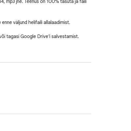
4, mp3 jne. Teenus on 100% tasuta ja faili 
nne väljund helifaili allalaadimist.

või tagasi Google Drive'i salvestamist. 