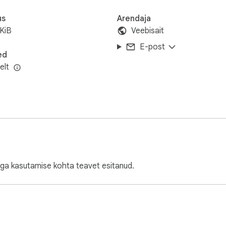
us
Arendaja
KiB
Veebisait
E-post
ed
elt
ga kasutamise kohta teavet esitanud.