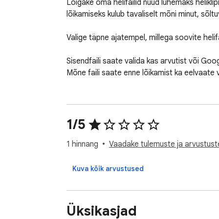
Lõigake oma helifailid nüüd lühemaks heliklip
lõikamiseks kulub tavaliselt mõni minut, sõltuval
Valige täpne ajatempel, millega soovite helifai
Sisendfaili saate valida kas arvutist või Goo
Mõne faili saate enne lõikamist ka eelvaate
1/5
1 hinnang
Vaadake tulemuste ja arvustuste
Kuva kõik arvustused
Üksikasjad