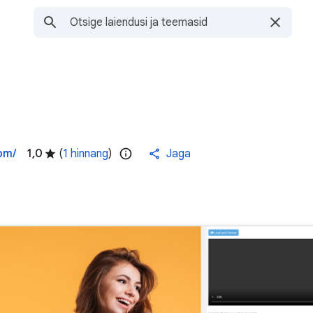
om/
1,0
(
1 hinnang
)
Jaga