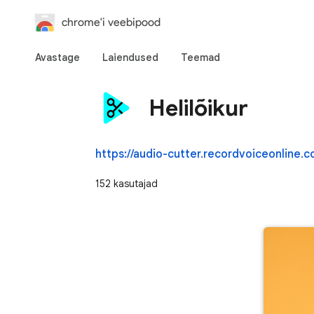
chrome'i veebipood
Avastage
Laiendused
Teemad
Helilõikur
https://audio-cutter.recordvoiceonline.c
152 kasutajad