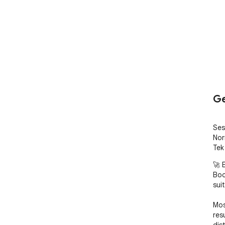
Ge
Ses
Norm
Tek
🚀 
Boo
sui
Mos
res