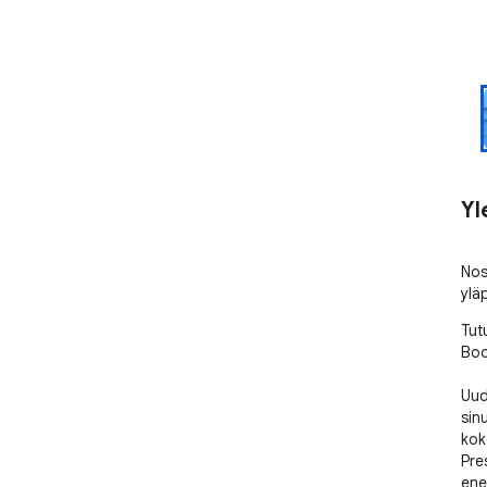
Yl
Nos
ylä
Tut
Boo
Uud
sin
kok
Pre
ene