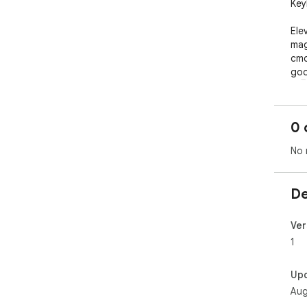
Key
Ele
mag
cmd
goo
🚀🖥
0 
No 
De
Ver
1
Up
Aug