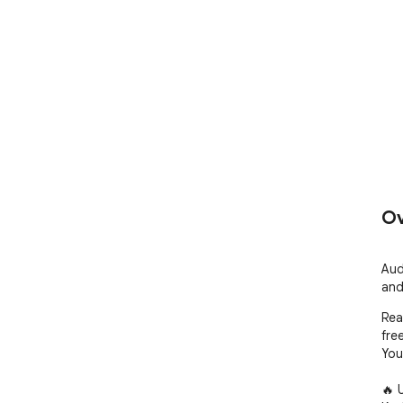
Ov
Aud
and
Rea
free
You
🔥 