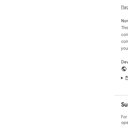
Fla
Non
Thi
con
con
you
Dev
Su
For
ope