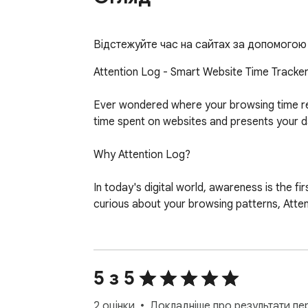
Відстежуйте час на сайтах за допомогою
Attention Log - Smart Website Time Tracker
Ever wondered where your browsing time real
time spent on websites and presents your dai
Why Attention Log?

In today's digital world, awareness is the f
curious about your browsing patterns, Attent
Main Features:

• Automatic Tracking - Works silently in bac
5 з 5
• Visual Analytics - Clean charts showing ti
• Daily Overview - Quick summary of total tim
2 оцінки
Докладніше про результати пер