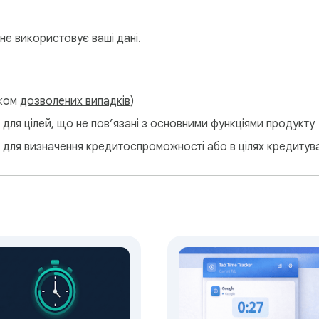
inks and optimize workflow

sing habits

не використовує ваші дані.
related resources

s browsing patterns

about online behavior

тком
дозволених випадків
)
для цілей, що не пов’язані з основними функціями продукту
 для визначення кредитоспроможності або в цілях кредитув
n Log:
