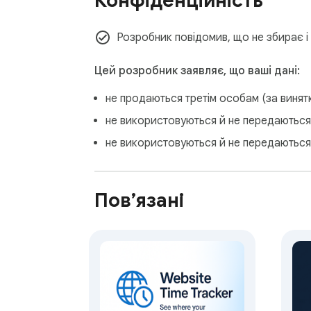
Конфіденційність
• Productivity Improvement - Identify time s
• Digital Wellbeing - Monitor and adjust brow
Розробник повідомив, що не збирає і 
• Work Analysis - Track time spent on work-
• Parental Awareness - Understand children'
Цей розробник заявляє, що ваші дані:
• Personal Insight - Simply satisfy curiosity 
не продаються третім особам (за виня
Technical Details:

не використовуються й не передаються 
не використовуються й не передаються
• Lightweight background operation

• Minimal system resource usage

• Local data storage (Chrome storage API)

Пов’язані
• Regular updates and maintenance

• Clean, intuitive user interface

Privacy Commitment:

Your browsing data belongs to you. Attentio