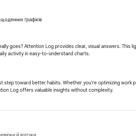
 щоденних графіків


ly goes? Attention Log provides clear, visual answers. This lig
ly activity in easy-to-understand charts.

irst step toward better habits. Whether you're optimizing work p
ion Log offers valuable insights without complexity.

kground, no manual input needed

me distribution across domains

e and visited sites

евірки й відгуки.