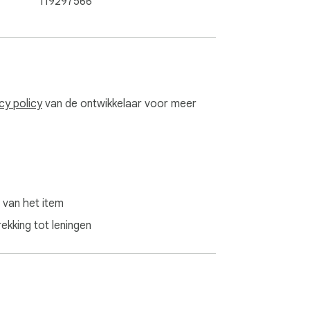
119297566
cy policy
van de ontwikkelaar voor meer
 van het item
kking tot leningen