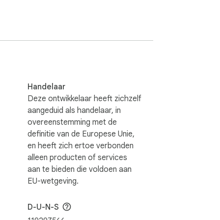
h gesynchroniseerd, waar je je ook 
ponsieve ervaring.

innen handbereik.
Handelaar
Deze ontwikkelaar heeft zichzelf
aangeduid als handelaar, in
overeenstemming met de
definitie van de Europese Unie,
en heeft zich ertoe verbonden
alleen producten of services
aan te bieden die voldoen aan
EU-wetgeving.
D-U-N-S