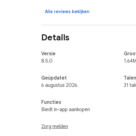
SYNCHRONISEER TUSSEN APPARATEN: Je apps, 
aanmeldt.

Alle reviews bekijken
SNEL EN LICHTGEWICHT: Open direct een over
Details
Of je nu werkt, studeert of op internet surf
Versie
Groo
8.5.0
1.64M
Geüpdatet
Tale
6 augustus 2026
31 ta
Functies
Biedt in-app aankopen
Zorg melden