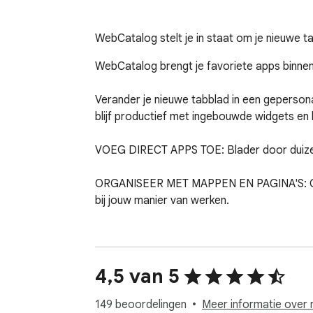
WebCatalog stelt je in staat om je nieuwe
WebCatalog brengt je favoriete apps binnen é
Verander je nieuwe tabblad in een gepersonal
blijf productief met ingebouwde widgets en 
VOEG DIRECT APPS TOE: Blader door duizend
ORGANISEER MET MAPPEN EN PAGINA'S: Groep
bij jouw manier van werken.

PAS JE NIEUWE TABBLAD AAN: Kies uit een z
BLIJF OP DE HOOGTE MET WIDGETS: Voeg het 
4,5 van 5
te houden.

149 beoordelingen
Meer informatie over 