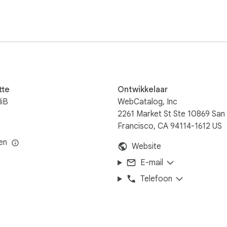
mappen, pagina's, widgets en instellingen blijven automatisc
zichtelijk en georganiseerd nieuw tabblad met een snelle, res
t, WebCatalog houdt je favoriete apps georganiseerd en altijd b
tte
Ontwikkelaar
iB
WebCatalog, Inc
2261 Market St Ste 10869 San
Francisco, CA 94114-1612 US
n
len
Website
E-mail
Telefoon