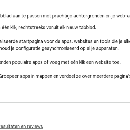
 tabblad aan te passen met prachtige achtergronden en je web-
én klik, rechtstreeks vanuit elk nieuw tabblad.

iseerde startpagina voor de apps, websites en tools die je elke
houd je configuratie gesynchroniseerd op al je apparaten.

en populaire apps of voeg met één klik een website toe.

eer apps in mappen en verdeel ze over meerdere pagina's om
orgvuldig samengestelde collectie achtergronden of upload je
weer, wereldklokken, takenlijsten en andere widgets toe om b
resultaten en reviews