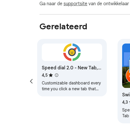
Ga naar de
supportsite
van de ontwikkelaar 
Gerelateerd
Speed dial 2.0 - New Tab,
Bookmarks, History
4,5
Customizable dashboard every
time you click a new tab that
Swi
will help you organize your
favorite sites, bookmarks,
4,3
history, etc.!
Spe
Tab
🎨 E
🛡️ 