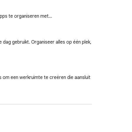
apps te organiseren met…
 dag gebruikt. Organiseer alles op één plek, 
 een werkruimte te creëren die aansluit 
 eigen achtergrond.

elangrijke informatie binnen handbereik 