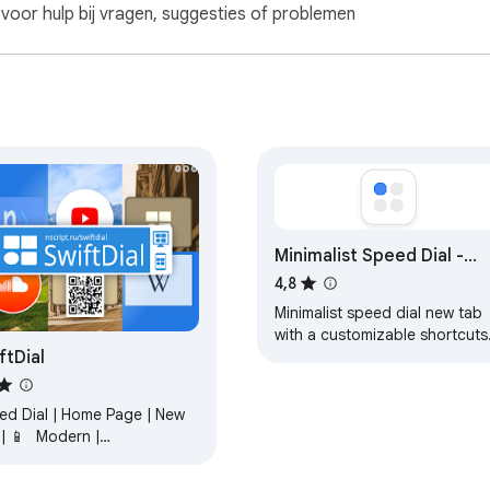
voor hulp bij vragen, suggesties of problemen
Minimalist Speed Dial -
New Tab Shortcuts
4,8
Minimalist speed dial new tab
with a customizable shortcuts
ftDial
grid—add lots of shortcuts
fast.
ed Dial | Home Page | New
 | 📱 Modern |
asily customizable |
Privacy-friendly |