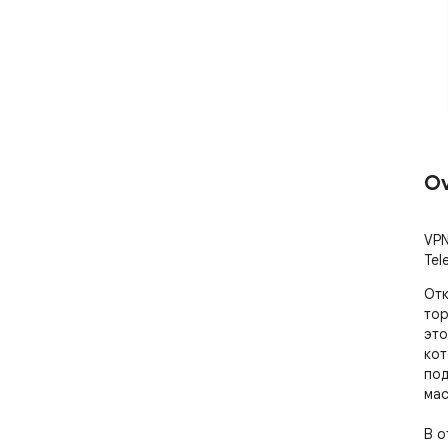
Ov
VPN
Tel
Отк
тор
это
кот
под
мас
В о