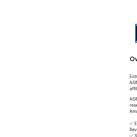
Ov
Ext
ASI
aff
ASI
res
Ama
✅ E
Rev
✅ S