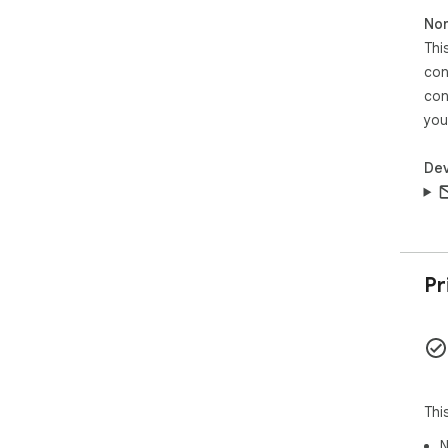
Non
Thi
con
con
you
Dev
Pr
Thi
N