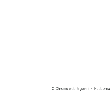
O Chrome web-trgovini
Nadzorna