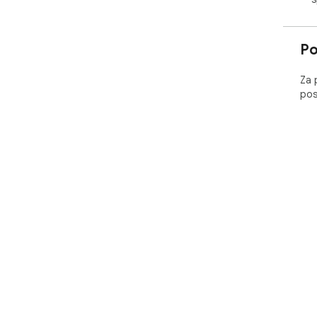
Po
Za 
pos