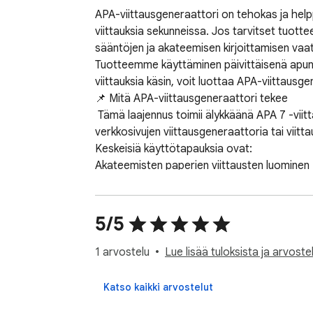
APA-viittausgeneraattori on tehokas ja helppo
viittauksia sekunneissa. Jos tarvitset tuotte
sääntöjen ja akateemisen kirjoittamisen vaa
Tuotteemme käyttäminen päivittäisenä apuna 
viittauksia käsin, voit luottaa APA-viittausgen
📌 Mitä APA-viittausgeneraattori tekee 

 Tämä laajennus toimii älykkäänä APA 7 -viittausgeneraattorina, joka muuntaa peruslähdetiedot täysin muotoilluksi viittaukseksi. Tarvitsetko APA-
verkkosivujen viittausgeneraattoria tai viittaus
Keskeisiä käyttötapauksia ovat: 

Akateemisten paperien viittausten luominen 

Lähteiden muotoilu APA-viittaus tyyliin 

Siistin bibliografian rakentaminen ilman käsi
1️⃣ Miksi valita tämä APA-viittausgeneraattori
5/5
Luodaan viittauksia käyttäen APA-muotoisen v
Tukee APA 7. painoksen viittausgeneraattorin
1 arvostelu
Lue lisää tuloksista ja arvostel
Toimii suoraan selaimessasi nopeaa pääsyä 
Katso kaikki arvostelut
2️⃣ Tuetut viittausmuodot 
