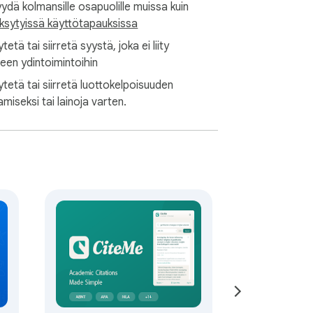
ydä kolmansille osapuolille muissa kuin
ksytyissä käyttötapauksissa
ytetä tai siirretä syystä, joka ei liity
teen ydintoimintoihin
ytetä tai siirretä luottokelpoisuuden
miseksi tai lainoja varten.
ittausgeneraattorina ja APA-
jennuksella saat täydellisen 