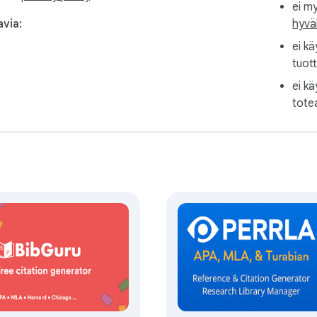
ei my
ellisiin viittausluetteloihin, laajennus mukautuu helposti. 

avia:
hyvä
ei kä
orteissa 

tuot
ei kä
totea
isiin lähetyksiin. 

ria 

ja 

sgeneraattoria 

A-viittausgeneraattorin työkaluja 

raattori keskittyy erityisesti APA-tyyliin. Se toimii APA-tyylin vi
ittamista poistamalla viittausten monimutkaisuuden. Yhdellä laa