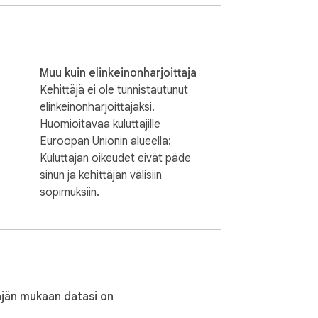
Muu kuin elinkeinonharjoittaja
Kehittäjä ei ole tunnistautunut
elinkeinonharjoittajaksi.
Huomioitavaa kuluttajille
Euroopan Unionin alueella:
tten kokoamassa pitkää bibliografiaa tai 
Kuluttajan oikeudet eivät päde
sinun ja kehittäjän välisiin
sopimuksiin.
 APA-tyylin viittauksen muotoa tai etsiä 
äjän mukaan datasi on
ausvalmistajana tai viittauskoneena 