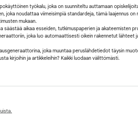
käyttöinen työkalu, joka on suunniteltu auttamaan opiskelijoita, t
en, joka noudattaa viimeisimpiä standardeja, tämä laajennus on ra
timusten mukaan. 

säästää aikaa esseiden, tutkimuspaperien ja akateemisten projek
eraattoriin, joka luo automaattisesti oikein rakennetut lähteet ja 
ta kirjoihin ja artikkeleihin? Kaikki luodaan välittömästi. 

n muokkaamista 

 

iittausgeneraattorin logiikkaa 

 sääntöjä 

uista.
varten 
