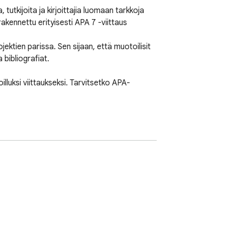
utkijoita ja kirjoittajia luomaan tarkkoja 
kennettu erityisesti APA 7 -viittaus 
tien parissa. Sen sijaan, että muotoilisit 
bibliografiat. 
