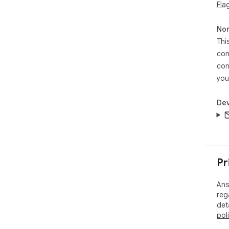
Fla
Non
Thi
con
con
you
Dev
Pr
Ans
reg
det
pol