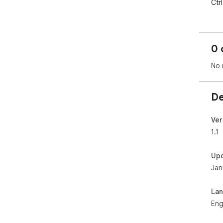
Ctrl
0 
No 
De
Ver
1.1
Up
Jan
La
Eng