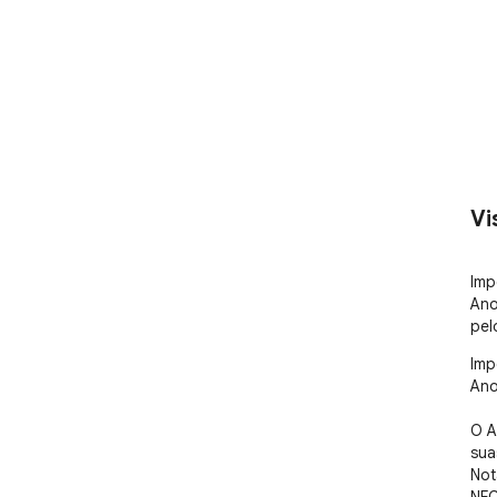
Vi
Imp
Ano
pel
Imp
Ano
O A
sua
Not