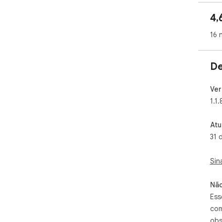
4,
16 
De
Ver
1.1.
Atu
31 
Sin
Não
Ess
com
obs