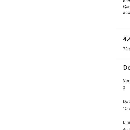
ace
Can
aco
4,
79 
De
Ver
3
Dat
10 
Lim
46 l