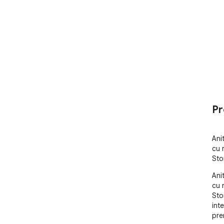
Pr
Anit
cu 
Sto
Anit
cu 
Sto
int
prem