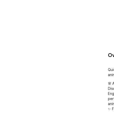
Ov
Qui
ani
🌸 
Dis
Eng
per
anim
✨ F