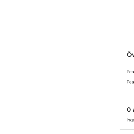
Öv
Pea
Pea
0 
Ing