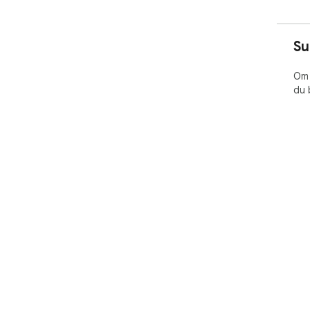
Su
Om 
du 