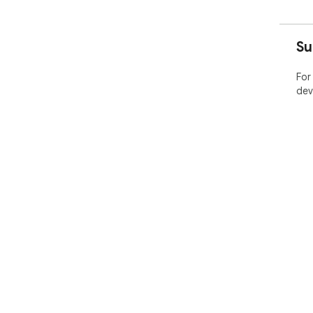
Su
For
dev