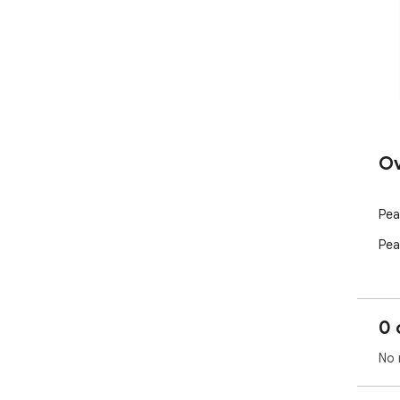
Ov
Pea
Pea
0 
No 