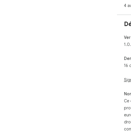
4 a
Dé
Ver
1.0
Der
16 
Sig
Non
Ce 
pro
eur
dro
con