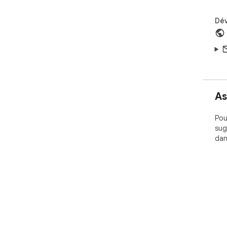
Dé
As
Pou
sug
dan