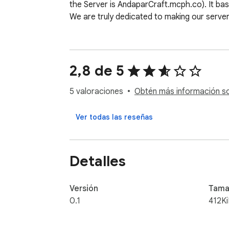
the Server is AndaparCraft.mcph.co). It basi
We are truly dedicated to making our server
2,8 de 5
5 valoraciones
Obtén más información sob
Ver todas las reseñas
Detalles
Versión
Tama
0.1
412K