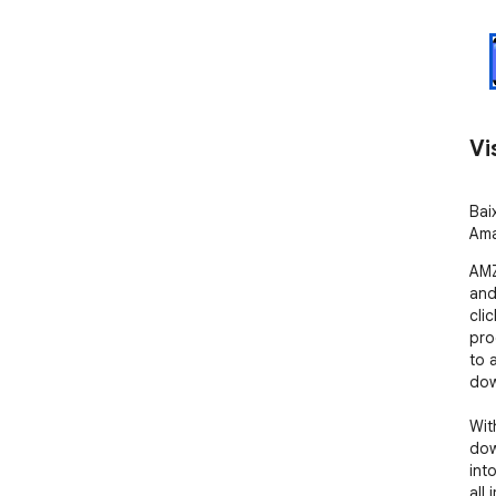
Vi
Bai
Ama
AMZ
and
cli
pro
to 
dow
Wit
dow
int
all