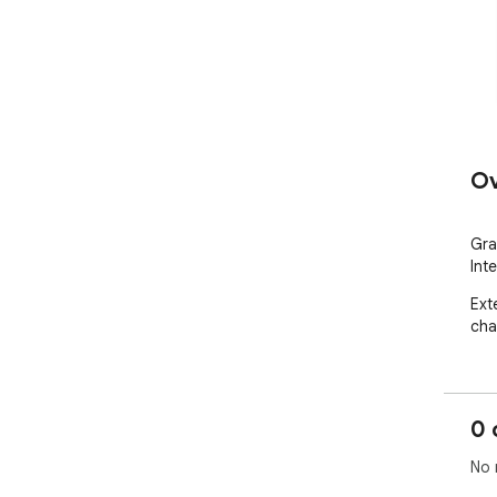
Ov
Gra
Int
Ext
cha
0 
No 