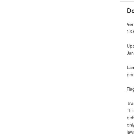
De
Ver
1.3
Up
Jan
La
por
Fla
Tra
Thi
def
onl
law