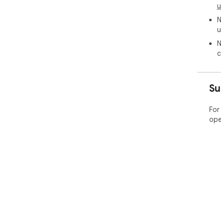
u
N
u
N
c
Su
For
ope