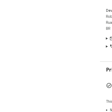
Dev
Rob
Rua
BR
Pr
Thi
N