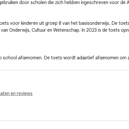
gebruiken door scholen die zich hebben ingeschreven voor de
ets voor kinderen uit groep 8 van het basisonderwijs. De toet
 van Onderwijs, Cultuur en Wetenschap. In 2023 is de toets op
school afgenomen. De toets wordt adaptief afgenomen om zo n
engen. Gemiddeld doen leerlingen er tweeënhalf uur over. De do
 en het geeft aan welk referentieniveau de leerling behaald hee
taten en reviews
n veilige en stabiele afname van de AMN Doorstroomtoets.

p zorgt ervoor dat de afname ononderbroken door kan blijven 
mtoets