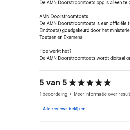
De AMN Doorstroomtoets app is alleen te 
AMN Doorstroomtoets

De AMN Doorstroomtoets is een officiële to
Eindtoets) goedgekeurd door het ministerie
Toetsen en Examens.

Hoe werkt het?

De AMN Doorstroomtoets wordt digitaal op 
vaardigheden van de leerling in beeld te br
een niveau-advies voor het vervolgonderwijs
rekenen.

5 van 5
Veilige en stabile afname:

1 beoordeling
Meer informatie over resul
De AMN Doorstroomtoets app zorgt voor ee
Het gebruik van de AMN Doorstroomtoets ap
Alle reviews bekijken
verbinding tijdelijk uitvalt.

Voor meer informatie zie amn.nl/doorstroo