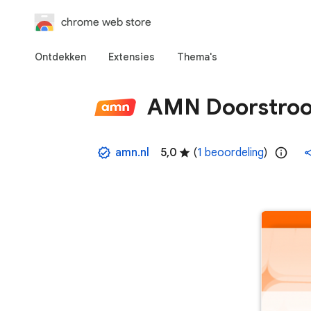
chrome web store
Ontdekken
Extensies
Thema's
AMN Doorstro
amn.nl
5,0
(
1 beoordeling
)