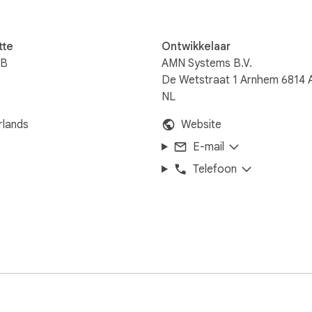
tte
Ontwikkelaar
iB
AMN Systems B.V.
De Wetstraat 1 Arnhem 6814 
NL
n
rlands
Website
E-mail
Telefoon