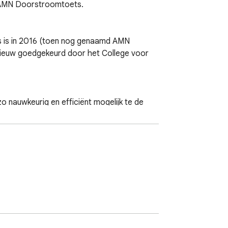
 AMN Doorstroomtoets.

s is in 2016 (toen nog genaamd AMN 
nieuw goedgekeurd door het College voor 
auwkeurig en efficiënt mogelijk te de 
orstroomtoets kent twee doelen; het geeft 
ft op de gebieden lezen, taalverzorging en 
gaan, zelfs wanneer de internet- of WiFi-