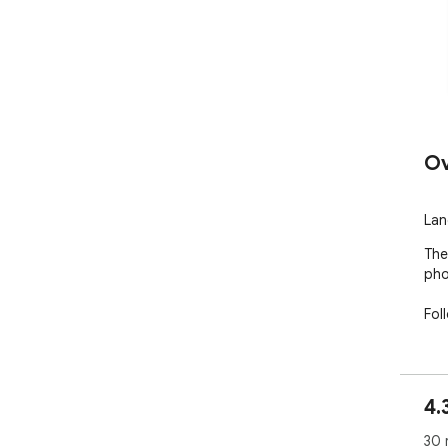
Ov
Lan
The
pho
Fol
4.
30 