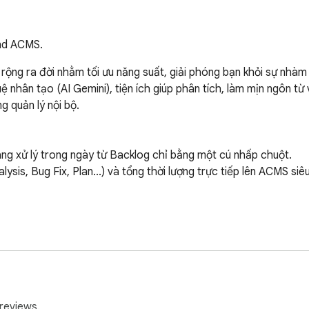
and ACMS.
rộng ra đời nhằm tối ưu năng suất, giải phóng bạn khỏi sự nhàm
uệ nhân tạo (AI Gemini), tiện ích giúp phân tích, làm mịn ngôn từ v
g quản lý nội bộ.

ng xử lý trong ngày từ Backlog chỉ bằng một cú nhấp chuột.

sis, Bug Fix, Plan...) và tổng thời lượng trực tiếp lên ACMS siê
ét xem bạn còn thiếu bao nhiêu tiếng trong KPI ngày (VD 8h/ngà
reviews.