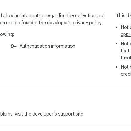
following information regarding the collection and
This d
ion can be found in the developer's
privacy policy
.
Not b
lowing:
appr
Not 
Authentication information
that
funct
Not 
cred
oblems, visit the developer's
support site