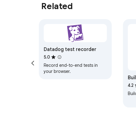
Related
Datadog test recorder
5.0
Record end-to-end tests in
your browser.
Bui
4.2
Buil