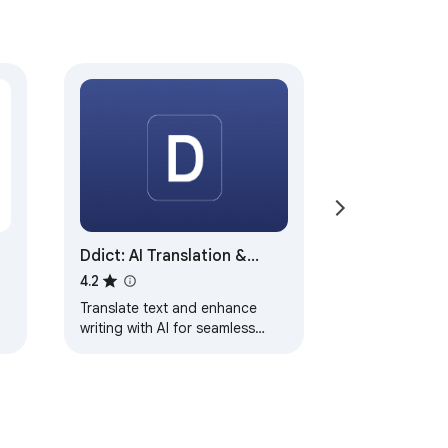
Ddict: AI Translation &
Writing Assistant
4.2
Translate text and enhance
writing with AI for seamless
language learning and
communication in your browser.