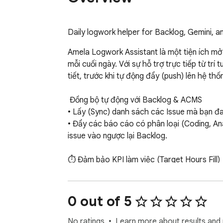
Daily logwork helper for Backlog, Gemini, 
Amela Logwork Assistant là một tiện ích mở 
mỗi cuối ngày. Với sự hỗ trợ trực tiếp từ trí t
tiết, trước khi tự động đẩy (push) lên hệ thốn
 Đồng bộ tự động với Backlog & ACMS

• Lấy (Sync) danh sách các Issue mà bạn đa
• Đẩy các báo cáo có phân loại (Coding, Analy
issue vào ngược lại Backlog.

⏱ Đảm bảo KPI làm việc (Target Hours Fill)

• Tính năng hỗ trợ "Bù cho đủ giờ" sẽ tự qu
sao cho khớp phân bổ.
0 out of 5
No ratings
Learn more about results and 