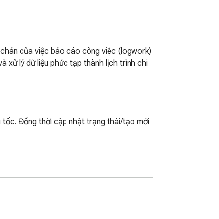
 chán của việc báo cáo công việc (logwork) 
à xử lý dữ liệu phức tạp thành lịch trình chi 
u tốc. Đồng thời cập nhật trạng thái/tạo mới 
y) để gợi ý các công việc chung của dư án 