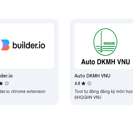
lder.io
Auto DKMH VNU
4.8
der.io chrome extension
Tool tự động đăng ký môn học
ĐHQGHN VNU