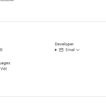
Developer
iB
Email
uages
 Việt